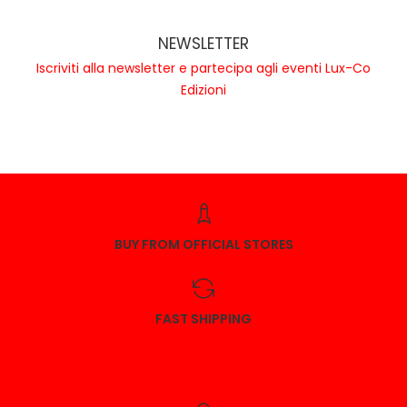
NEWSLETTER
Iscriviti alla newsletter
e partecipa agli eventi Lux-Co
Edizioni
BUY FROM OFFICIAL STORES
FAST SHIPPING
Iscriviti alla nostra newsletter:
Invia una mail all' Editrice con la richiesta